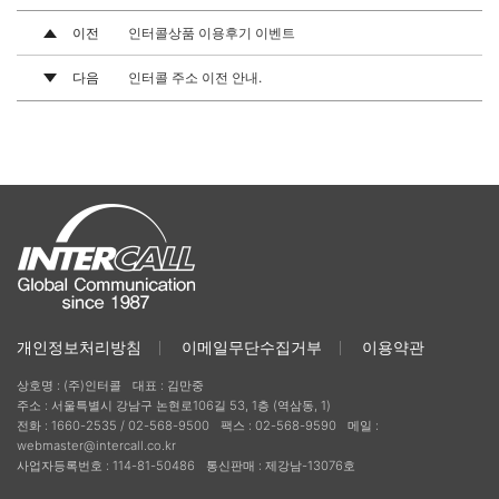
이전
인터콜상품 이용후기 이벤트
다음
인터콜 주소 이전 안내.
개인정보처리방침
이메일무단수집거부
이용약관
상호명 : (주)인터콜
대표 : 김만중
주소 : 서울특별시 강남구 논현로106길 53, 1층 (역삼동, 1)
전화 :
1660-2535 / 02-568-9500
팩스 : 02-568-9590
메일 :
webmaster@intercall.co.kr
사업자등록번호 : 114-81-50486
통신판매 : 제강남-13076호